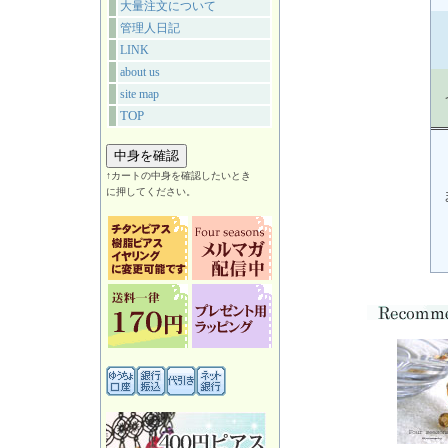
大量注文について
管理人日記
LINK
about us
site map
TOP
↑カートの中身を確認したいとき
に押してください。