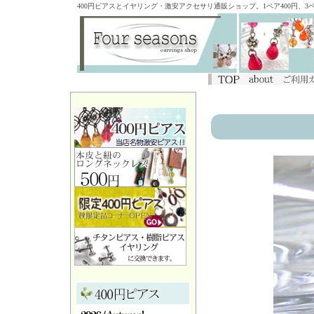
400円ピアスとイヤリング・激安アクセサリ通販ショップ。1ペア400円、