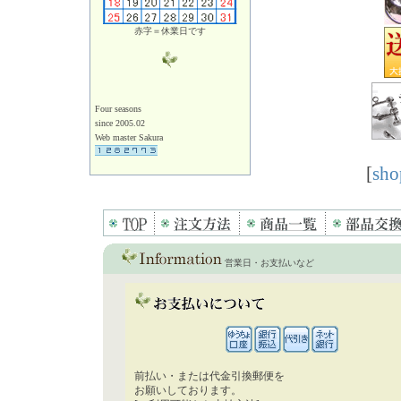
赤字＝休業日です
Four seasons
since 2005.02
Web master Sakura
[
sho
営業日・お支払いなど
前払い・または代金引換郵便を
お願いしております。