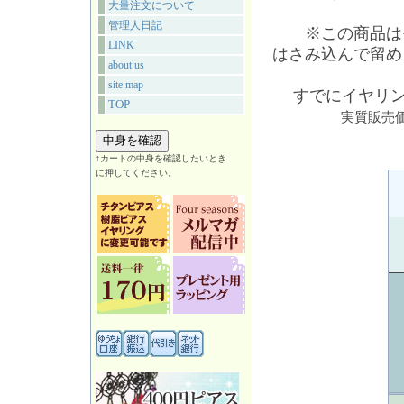
大量注文について
管理人日記
※この商品は
LINK
はさみ込んで留め
about us
site map
すでにイヤリン
TOP
実質販売価
↑カートの中身を確認したいとき
に押してください。