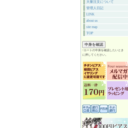
大量注文について
管理人日記
LINK
about us
site map
TOP
↑カートの中身を確認したいとき
に押してください。