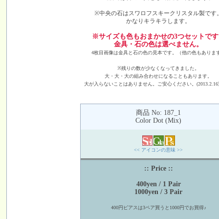
※中央の石はスワロフスキークリスタル製です
かなりキラキラします。
※サイズも色もおまかせの3つセットです
金具・石の色は選べません。
4枚目画像は金具と石の色の見本です。（他の色もありま
※残りの数が少なくなってきました。
大・大・大の組み合わせになることもあります。
大が入らないことはありません。ご安心ください。(2013.2.1
商品 No: 187_1
Color Dot (Mix)
<< アイコンの意味 >>
:: Price ::
400yen / 1 Pair
1000yen / 3 Pair
400円ピアスは3ペア買うと1000円でお買得♪