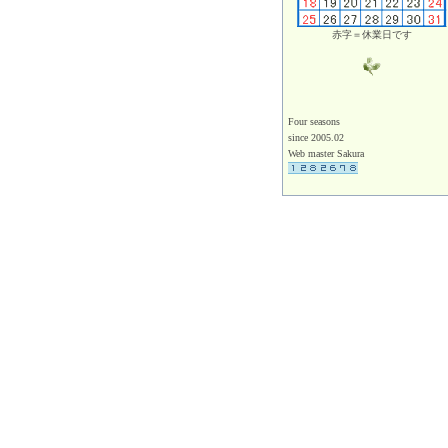
赤字＝休業日です
Four seasons
since 2005.02
Web master Sakura