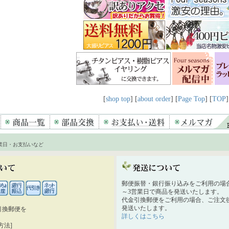
[
shop top
] [
about order
] [
Page Top
] [
TOP
]
業日・お支払いなど
郵便振替・銀行振り込みをご利用の場
～3営業日で商品を発送いたします。
代金引換郵便をご利用の場合、ご注文後
発送いたします。
引換郵便を
詳しくはこちら
。
方法]