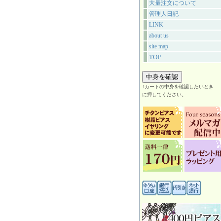
大量注文について
管理人日記
LINK
about us
site map
TOP
↑カートの中身を確認したいとき
に押してください。