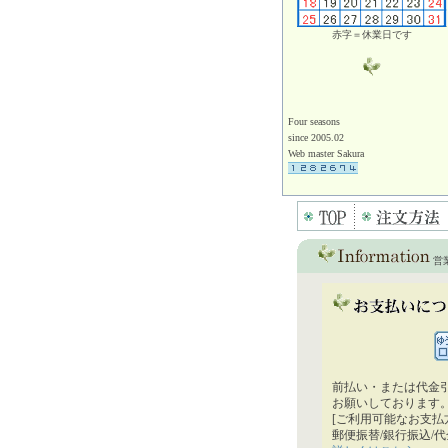
赤字＝休業日です
Four seasons
since 2005.02
Web master Sakura
営
前払い・または代金
お願いしております
[ご利用可能なお支払
郵便振替/銀行振込/