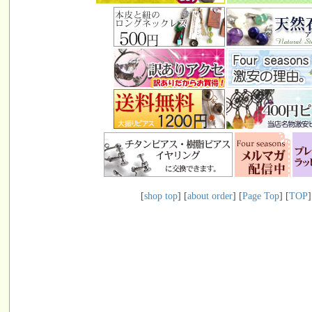
[
shop top
] [
about order
] [
Page Top
] [
TOP
]