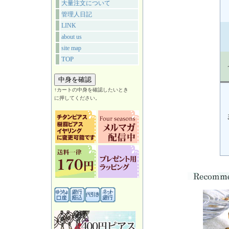
大量注文について
管理人日記
LINK
about us
site map
TOP
↑カートの中身を確認したいとき
に押してください。