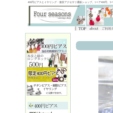
400円ピアスとイヤリング・激安アクセサリ通販ショップ。1ペア400円、