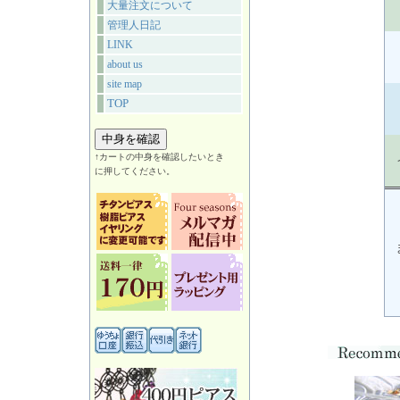
大量注文について
管理人日記
LINK
about us
site map
TOP
↑カートの中身を確認したいとき
に押してください。