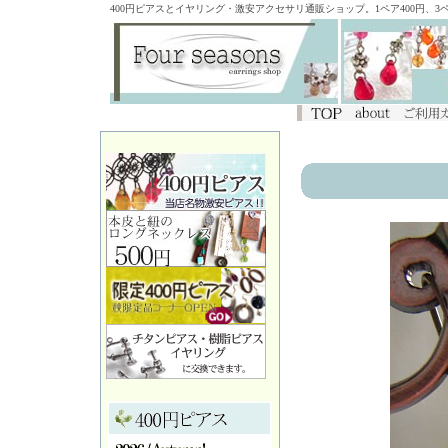
400円ピアスとイヤリング・激安アクセサリ通販ショップ。1ペア400円、