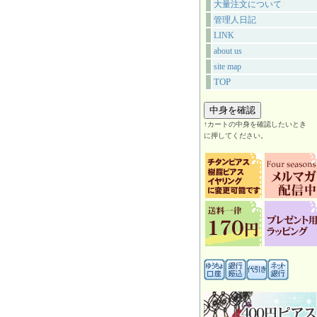
大量注文について
管理人日記
LINK
about us
site map
TOP
↑カートの中身を確認したいとき
に押してください。