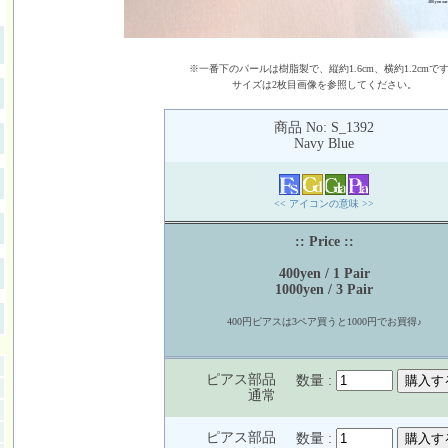
※一番下のパールは樹脂製で、縦約1.6cm、横約1.2cmで
サイズは2枚目画像を参照してください。
商品 No: S_1392
Navy Blue
<< アイコンの意味 >>
:: Price ::
400yen / 1 Pair
1000yen / 3 Pair
400円ピアスは3ペア買うと1000円でお買得♪
ピアス部品
数量 :
通常
ピアス部品
数量 :