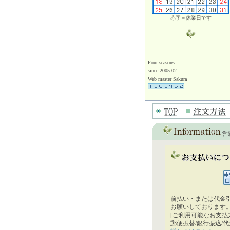
赤字＝休業日です
Four seasons
since 2005.02
Web master Sakura
営
前払い・または代金
お願いしております
[ご利用可能なお支払
郵便振替/銀行振込/