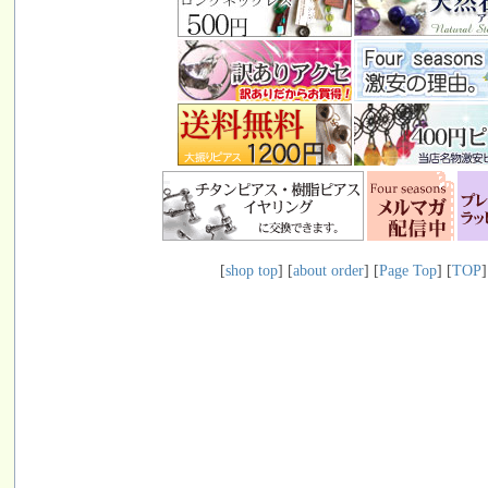
[
shop top
] [
about order
] [
Page Top
] [
TOP
]