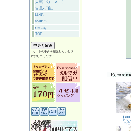
大量注文について
管理人日記
LINK
about us
site map
TOP
↑カートの中身を確認したいとき
に押してください。