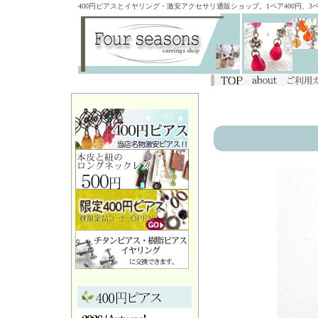
400円ピアスとイヤリング・激安アクセサリ通販ショップ。1ペア400円、