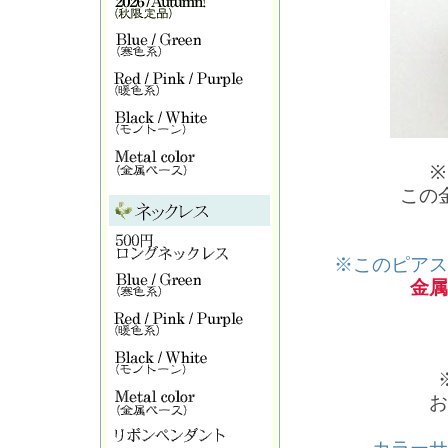
※
この
※このピアス
金属
お