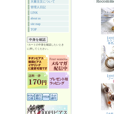
大量注文について
管理人日記
LINK
about us
site map
TOP
↑カートの中身を確認したいとき
に押してください。