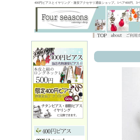
400円ピアスとイヤリング・激安アクセサリ通販ショップ。1ペア400円、