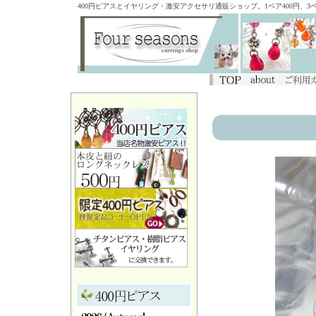
400円ピアスとイヤリング・激安アクセサリ通販ショップ。1ペア400円、