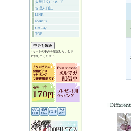
大量注文について
管理人日記
LINK
about us
site map
TOP
↑カートの中身を確認したいとき
に押してください。