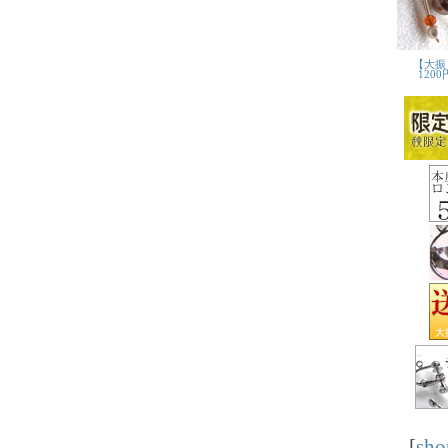
[
sho