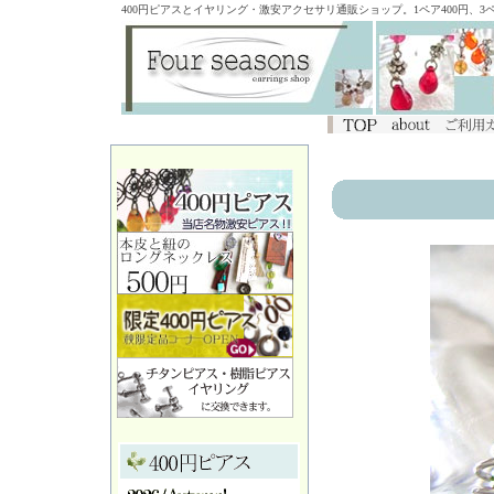
400円ピアスとイヤリング・激安アクセサリ通販ショップ。1ペア400円、