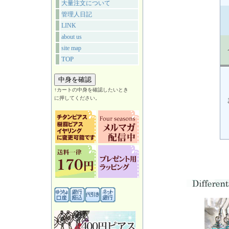
大量注文について
管理人日記
LINK
about us
site map
TOP
↑カートの中身を確認したいとき
に押してください。