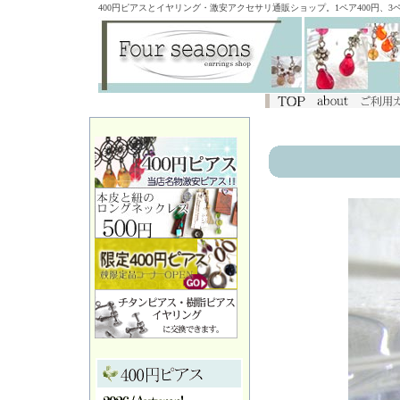
400円ピアスとイヤリング・激安アクセサリ通販ショップ。1ペア400円、