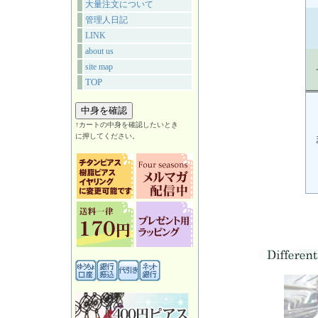
大量注文について
管理人日記
LINK
about us
site map
TOP
↑カートの中身を確認したいとき
に押してください。