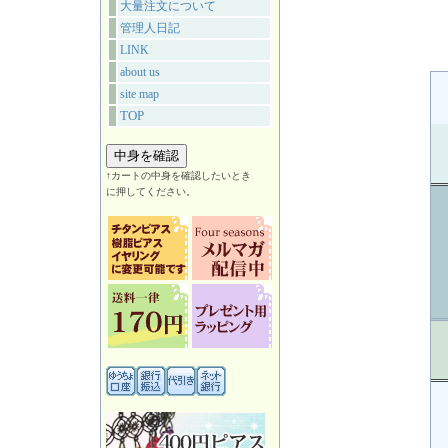
大量注文について
管理人日記
LINK
about us
site map
TOP
↑カートの中身を確認したいとき
に押してください。