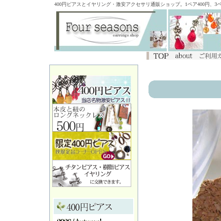
400円ピアスとイヤリング・激安アクセサリ通販ショップ。1ペア400円、