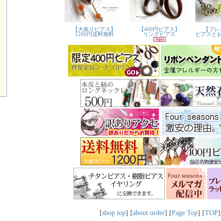
[
shop top
] [
about order
] [
Page Top
] [
TOP
]