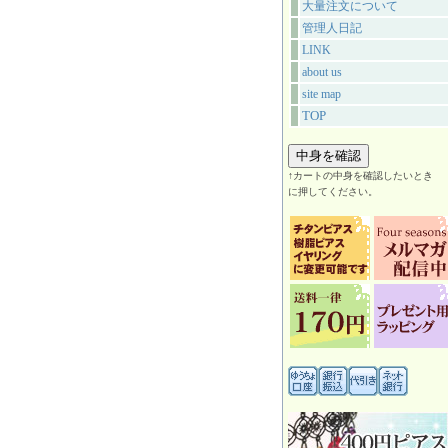
大量注文について
管理人日記
LINK
about us
site map
TOP
↑カートの中身を確認したいとき
に押してください。