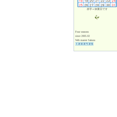
赤字＝休業日です
Four seasons
since 2005.02
Web master Sakura