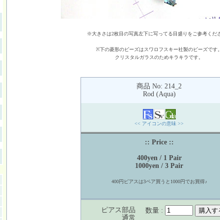
※大きさは2枚目の写真左下に写ってる目盛りをご参考くだ
※下の菱形のビーズはスワロフスキー社製のビーズです
クリスタルガラスのためキラキラです。
商品 No: 214_2
Rod (Aqua)
<< アイコンの意味 >>
:: Price ::
400yen / 1 Pair
1000yen / 3 Pair
400円ピアスは3ペア買うと1000円でお買得♪
ピアス部品
数量 :
通常