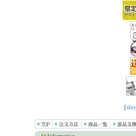
[
sho