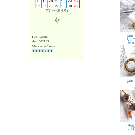
赤字＝休業日です
Four seasons
since 2005.02
Web master Sakura