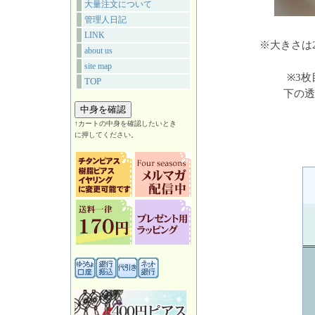
大量注文について
管理人日記
LINK
※大きさは
about us
site map
※3
TOP
下の透
↑カートの中身を確認したいとき
に押してください。