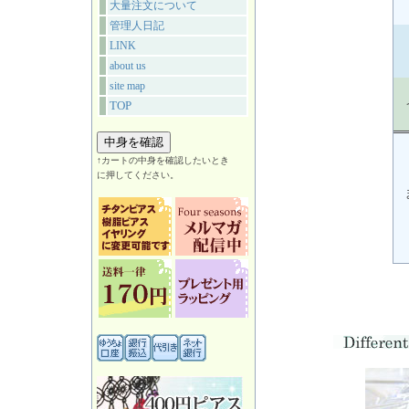
大量注文について
管理人日記
LINK
about us
site map
TOP
↑カートの中身を確認したいとき
に押してください。