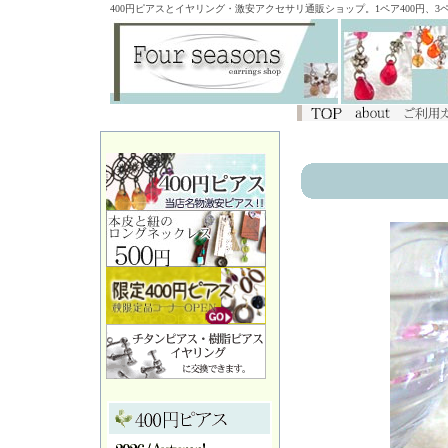
400円ピアスとイヤリング・激安アクセサリ通販ショップ。1ペア400円、