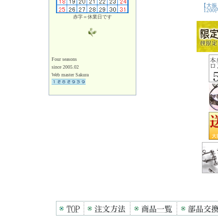
赤字＝休業日です
Four seasons
since 2005.02
Web master Sakura