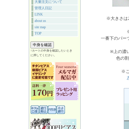
大量注文について
管理人日記
LINK
※大きさは
about us
site map
TOP
一番下のパー
↑カートの中身を確認したいとき
※上の濃
に押してください。
色の割
※