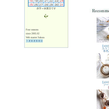
赤字＝休業日です
Four seasons
since 2005.02
Web master Sakura