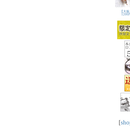
[
sho