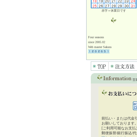
赤字＝休業日です
Four seasons
since 2005.02
Web master Sakura
営
前払い・または代金
お願いしております
[ご利用可能なお支払
郵便振替/銀行振込/