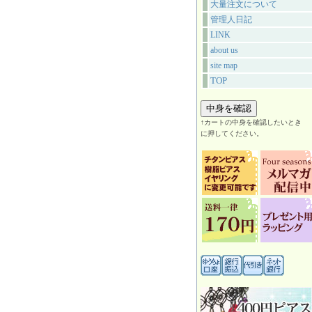
大量注文について
管理人日記
LINK
about us
site map
TOP
↑カートの中身を確認したいとき
に押してください。