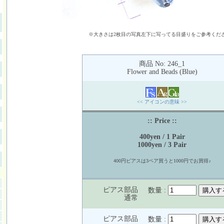
※大きさは2枚目の写真左下に写ってる目盛りをご参考くだ
商品 No: 246_1
Flower and Beads (Blue)
<< アイコンの意味 >>
:: Price ::
400yen / 1 Pair
1000yen / 3 Pair
400円ピアスは3ペア買うと1000円でお買得♪
ピアス部品
数量 :
通常
ピアス部品
数量 :