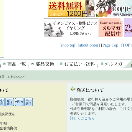
[
shop top
] [
about order
] [
Page Top
] [
TOP
]
業日・お支払いなど
郵便振替・銀行振り込みをご利用の場
～3営業日で商品を発送いたします。
代金引換郵便をご利用の場合、ご注文後
発送いたします。
引換郵便を
詳しくはこちら
。
方法]
代金引換郵便