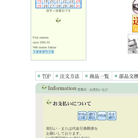
赤字＝休業日です
Four seasons
since 2005.02
Web master Sakura
営業日・お支払いなど
前払い・または代金引換郵便を
お願いしております。