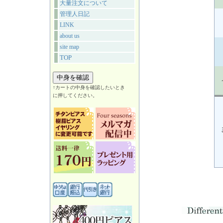
大量注文について
管理人日記
LINK
about us
site map
TOP
↑カートの中身を確認したいとき
に押してください。