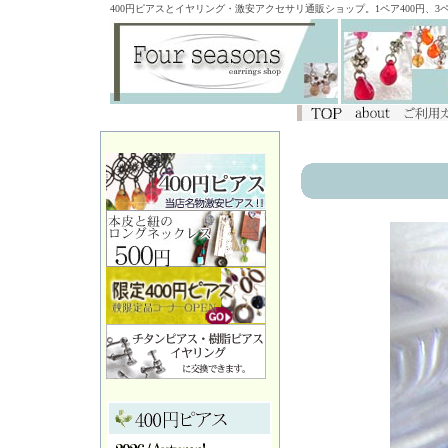
400円ピアスとイヤリング・激安アクセサリ通販ショップ。1ペア400円、