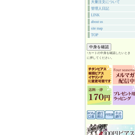
大量注文について
管理人日記
LINK
about us
site map
TOP
↑カートの中身を確認したいとき
に押してください。