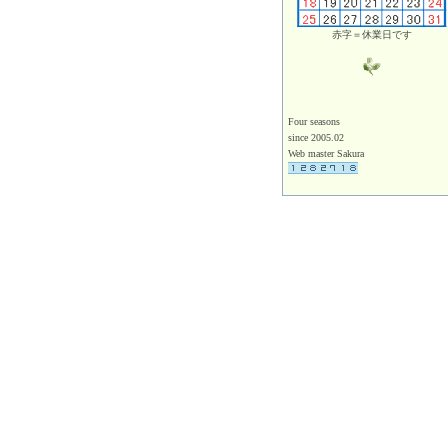
赤字＝休業日です
Four seasons
since 2005.02
Web master Sakura