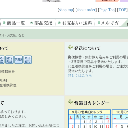
[
shop top
] [
about order
] [
Page Top
] [
TOP
]
業日・お支払いなど
郵便振替・銀行振り込みをご利用の場
～3営業日で商品を発送いたします。
代金引換郵便をご利用の場合、ご注文後
発送いたします。
引換郵便を
詳しくはこちら
。
方法]
代金引換郵便
時間承っております。
お楽しみください。
だきましたご注文、お問い合わせ等につ