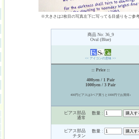
※大きさは2枚目の写真左下に写ってる目盛りをご参
商品 No: 36_9
Oval (Blue)
<< アイコンの意味 >>
:: Price ::
400yen / 1 Pair
1000yen / 3 Pair
400円ピアスは3ペア買うと1000円でお買得♪
ピアス部品
数量 :
通常
ピアス部品
数量 :
チタン