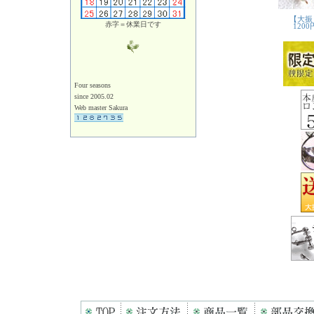
赤字＝休業日です
Four seasons
since 2005.02
Web master Sakura