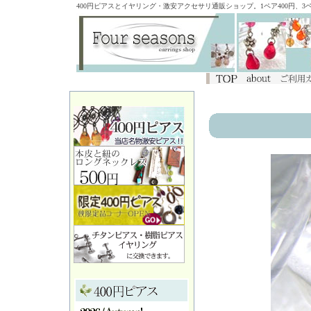
400円ピアスとイヤリング・激安アクセサリ通販ショップ。1ペア400円、