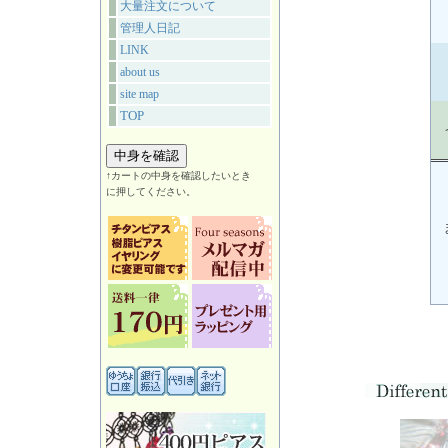
大量注文について
管理人日記
LINK
about us
site map
TOP
↑カートの中身を確認したいとき
に押してください。