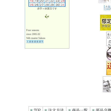
赤字＝休業日です
Four seasons
since 2005.02
Web master Sakura