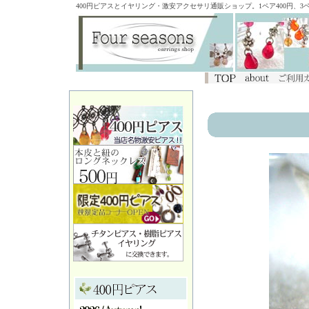
400円ピアスとイヤリング・激安アクセサリ通販ショップ。1ペア400円、