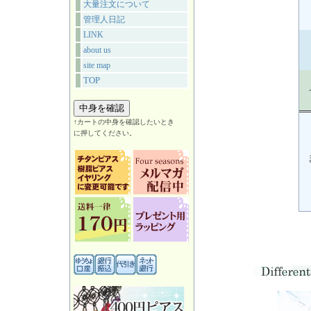
大量注文について
管理人日記
LINK
about us
site map
TOP
↑カートの中身を確認したいとき
に押してください。