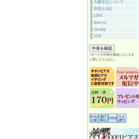
大量注文について
管理人日記
LINK
about us
site map
TOP
↑カートの中身を確認したいとき
に押してください。