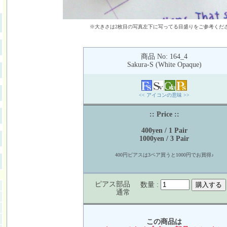
※大きさは2枚目の写真左下に写ってる目盛りをご参考くだ
商品 No: 164_4
Sakura-S (White Opaque)
<< アイコンの意味 >>
:: Price ::
400yen / 1 Pair
1000yen / 3 Pair
400円ピアスは3ペア買うと1000円でお買得♪
ピアス部品
数量 :
通常
この商品は