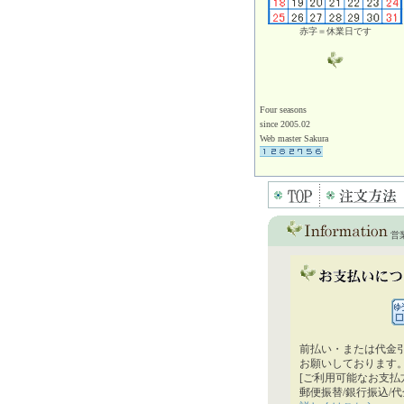
赤字＝休業日です
Four seasons
since 2005.02
Web master Sakura
営
前払い・または代金
お願いしております
[ご利用可能なお支払
郵便振替/銀行振込/