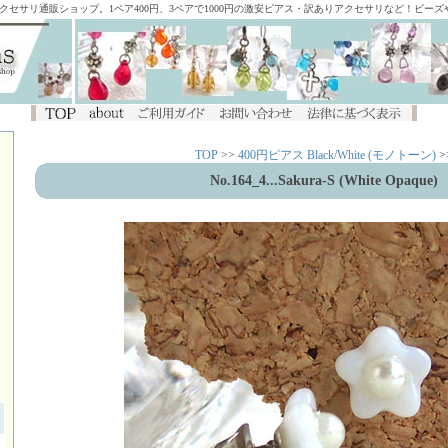
アクセサリ通販ショップ。1ペア400円、3ペアで1000円の激安ピアス・訳ありアクセサリなど！ビー
TOP
>>
400円ピアス Black/White (モノトーン)
>
No.164_4...Sakura-S (White Opaque)