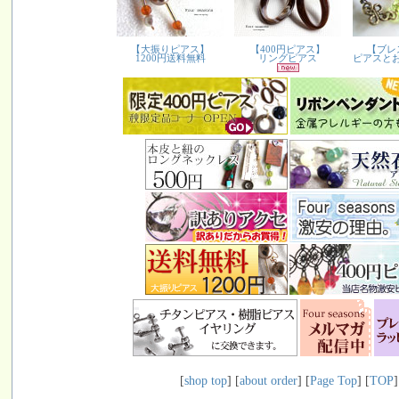
[
shop top
] [
about order
] [
Page Top
] [
TOP
]