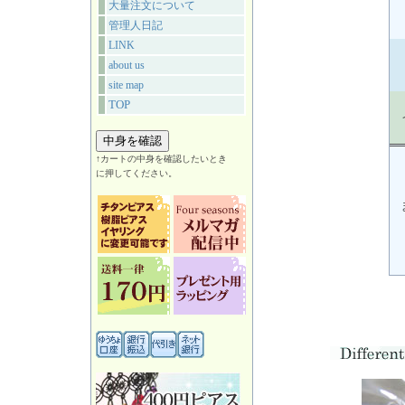
大量注文について
管理人日記
LINK
about us
site map
TOP
↑カートの中身を確認したいとき
に押してください。