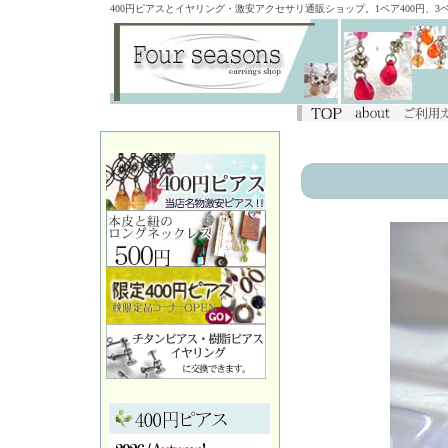
400円ピアスとイヤリング・激安アクセサリ通販ショップ。1ペア400円、