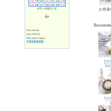
赤字＝休業日です
お色違
Four seasons
since 2005.02
Web master Sakura