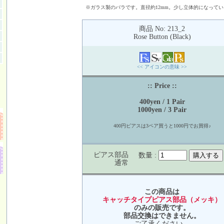
※ガラス製のバラです。直径約12mm。少し立体的になって
商品 No: 213_2
Rose Button (Black)
<< アイコンの意味 >>
:: Price ::
400yen / 1 Pair
1000yen / 3 Pair
400円ピアスは3ペア買うと1000円でお買得♪
ピアス部品
数量 :
通常
この商品は
キャッチタイプピアス部品（メッキ）
のみの販売です。
部品交換はできません。
ご了承ください。