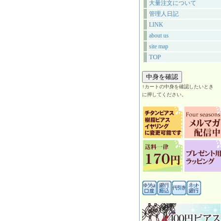
大量注文について
管理人日記
LINK
about us
site map
TOP
↑カートの中身を確認したいとき
に押してください。