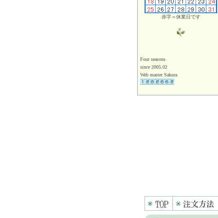
赤字＝休業日です
Four seasons
since 2005.02
Web master Sakura