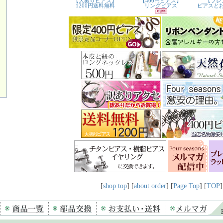
[
shop top
] [
about order
] [
Page Top
] [
TOP
]