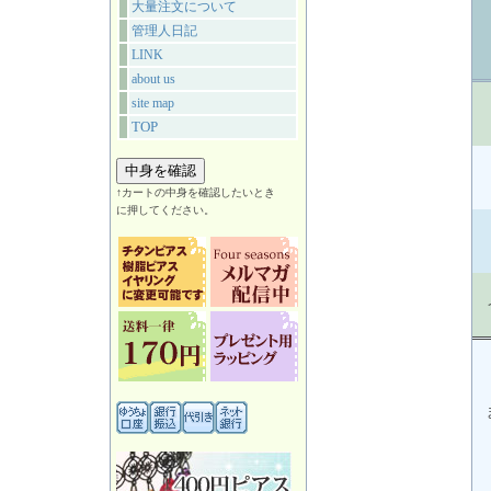
大量注文について
管理人日記
LINK
about us
site map
TOP
↑カートの中身を確認したいとき
に押してください。