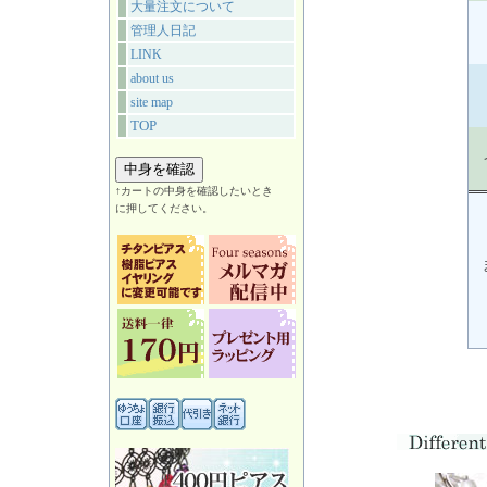
大量注文について
管理人日記
LINK
about us
site map
TOP
↑カートの中身を確認したいとき
に押してください。