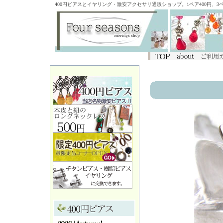
400円ピアスとイヤリング・激安アクセサリ通販ショップ。1ペア400円、