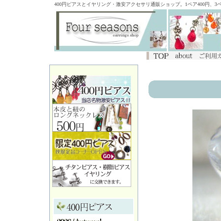
400円ピアスとイヤリング・激安アクセサリ通販ショップ。1ペア400円、