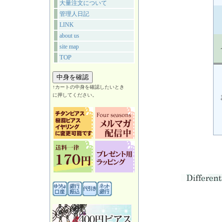
大量注文について
管理人日記
LINK
about us
site map
TOP
↑カートの中身を確認したいとき
に押してください。