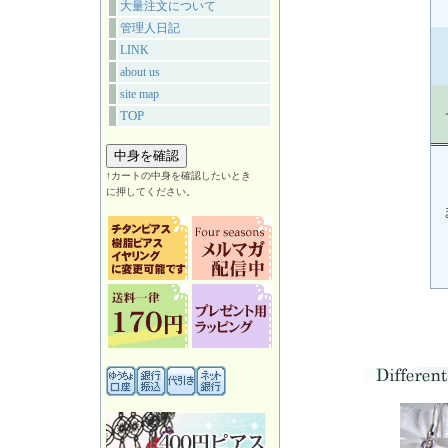
大量注文について
管理人日記
LINK
about us
site map
TOP
↑カートの中身を確認したいとき
に押してください。