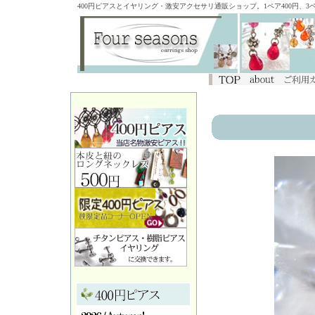
400円ピアスとイヤリング・激安アクセサリ通販ショップ。1ペア400円、