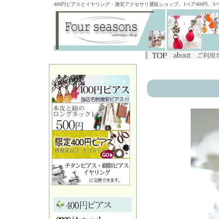
400円ピアスとイヤリング・激安アクセサリ通販ショップ。1ペア400円、