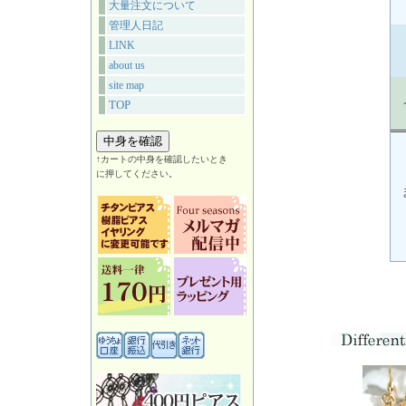
大量注文について
管理人日記
LINK
about us
site map
TOP
↑カートの中身を確認したいとき
に押してください。