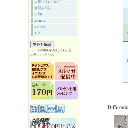
大量注文について
管理人日記
LINK
about us
site map
TOP
↑カートの中身を確認したいとき
に押してください。