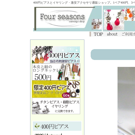
400円ピアスとイヤリング・激安アクセサリ通販ショップ。1ペア400円、