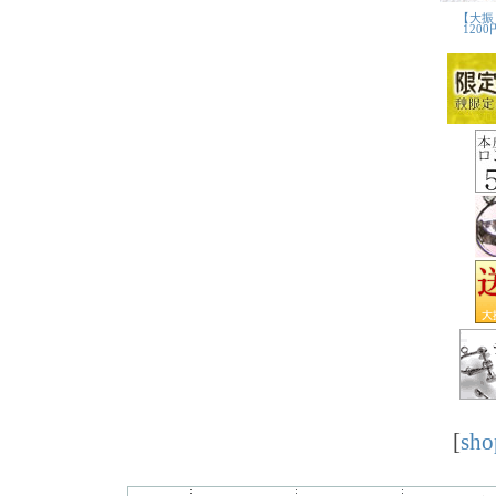
[
sho