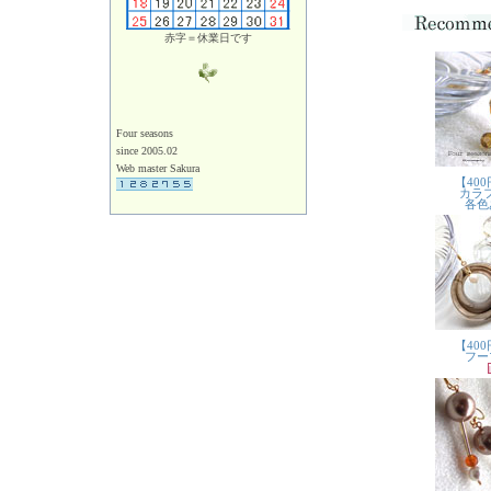
赤字＝休業日です
Four seasons
since 2005.02
Web master Sakura