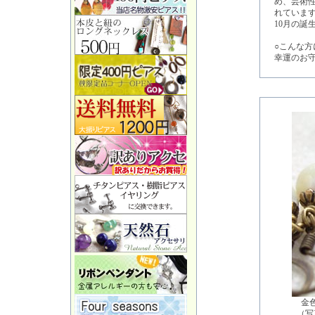
め、芸術
れていま
10月の誕
○こんな方
幸運のお
金
（写