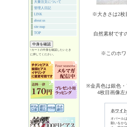
大量注文について
管理人日記
※大きさは2
LINK
about us
site map
TOP
自然素材です
↑カートの中身を確認したいとき
※このホワ
に押してください。
※金具色は銀色・
4枚目画像
オパール
願いをか