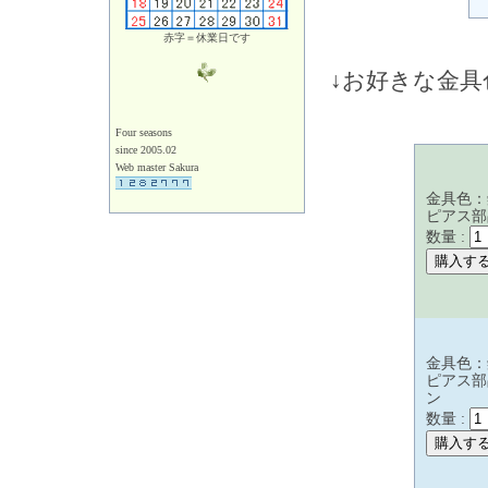
赤字＝休業日です
↓お好きな金
Four seasons
since 2005.02
Web master Sakura
金具色：
ピアス部
数量 :
金具色：
ピアス部
ン
数量 :