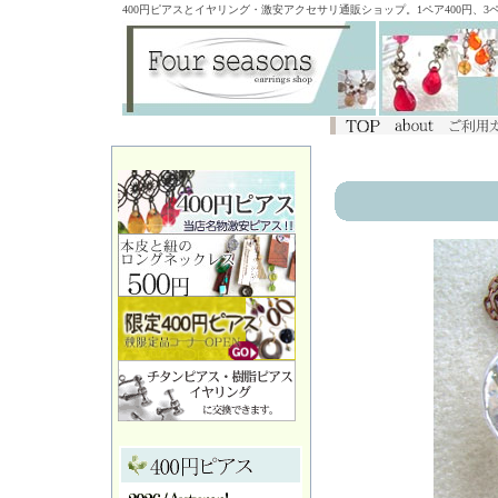
400円ピアスとイヤリング・激安アクセサリ通販ショップ。1ペア400円、