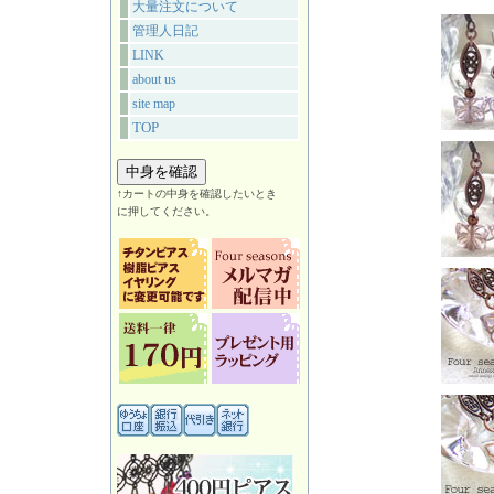
大量注文について
管理人日記
LINK
about us
site map
TOP
↑カートの中身を確認したいとき
に押してください。