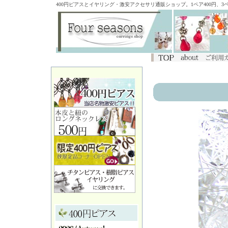
400円ピアスとイヤリング・激安アクセサリ通販ショップ。1ペア400円、