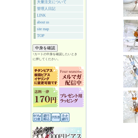
大量注文について
管理人日記
LINK
about us
site map
TOP
↑カートの中身を確認したいとき
に押してください。