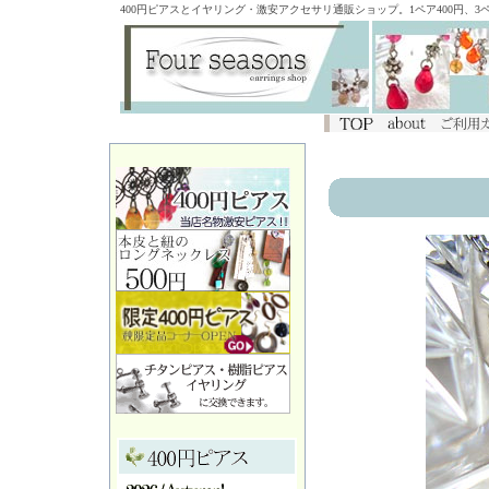
400円ピアスとイヤリング・激安アクセサリ通販ショップ。1ペア400円、