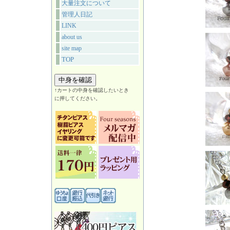
大量注文について
管理人日記
LINK
about us
site map
TOP
↑カートの中身を確認したいとき
に押してください。