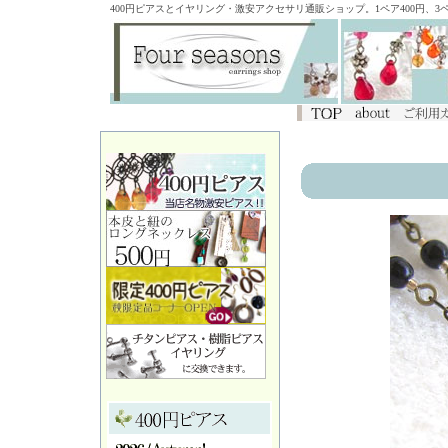
400円ピアスとイヤリング・激安アクセサリ通販ショップ。1ペア400円、