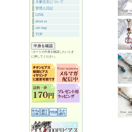
大量注文について
管理人日記
LINK
about us
site map
TOP
↑カートの中身を確認したいとき
に押してください。