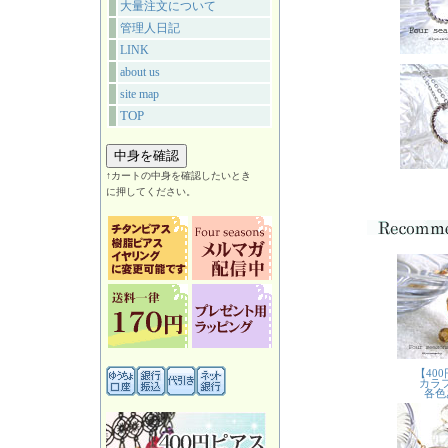
大量注文について
管理人日記
LINK
about us
site map
TOP
↑カートの中身を確認したいとき
に押してください。