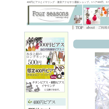
400円ピアスとイヤリング・激安アクセサリ通販ショップ。1ペア400円、