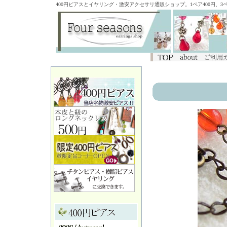
400円ピアスとイヤリング・激安アクセサリ通販ショップ。1ペア400円、