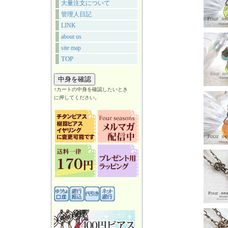
大量注文について
管理人日記
LINK
about us
site map
TOP
↑カートの中身を確認したいとき
に押してください。