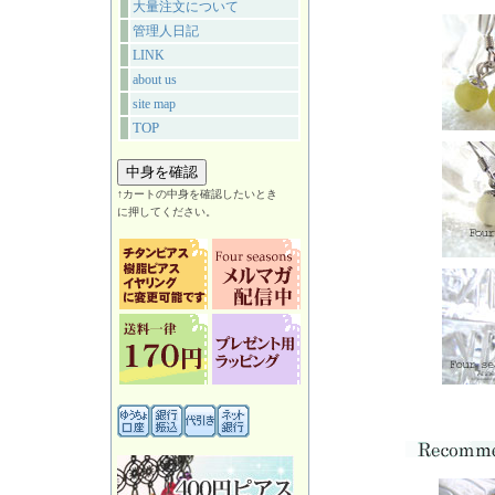
大量注文について
管理人日記
LINK
about us
site map
TOP
↑カートの中身を確認したいとき
に押してください。