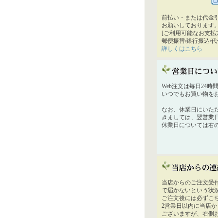
前払い・または代金
お願いしております
[ご利用可能なお支払
郵便振替/銀行振込/
詳しくはこちら
Web注文は毎日24
いつでもお買い物を
なお、休業日にいた
きましては、翌営業
休業日については右
当店からのご注文受
で届かないという状
ご注文後には必ずこ
2営業日以内に当店
ございますが、右側