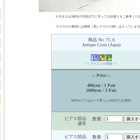
※大きさは2枚目の写真左下に写ってる目盛りをご参考くだ
※クロスの裏側には模様（黒いクロスの柄）は入っていま
商品 No: 75_6
Antique Cross (Aqua)
<< アイコンの意味 >>
:: Price ::
400yen / 1 Pair
1000yen / 3 Pair
400円ピアスは3ペア買うと1000円でお買得♪
ピアス部品
数量 :
通常
ピアス部品
数量 :