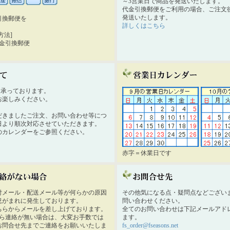
～3営業日で商品を発送いたします。
代金引換郵便をご利用の場合、ご注文後
発送いたします。
引換郵便を
詳しくはこちら
。
方法]
代金引換郵便
時間承っております。
お楽しみください。
だきましたご注文、お問い合わせ等につ
日より順次対応させていただきます。
のカレンダーをご参照ください。
赤字＝休業日です
付メール・配送メール等が何らかの原因
その他気になる点・疑問点などござい
況がまれに発生しております。
問い合わせください。
ちらからメールを差し上げております。
全てのお問い合わせは下記メールアド
から連絡が無い場合は、大変お手数では
ます。
お問合せ先までご連絡をお願いいたしま
fs_order@fseasons.net