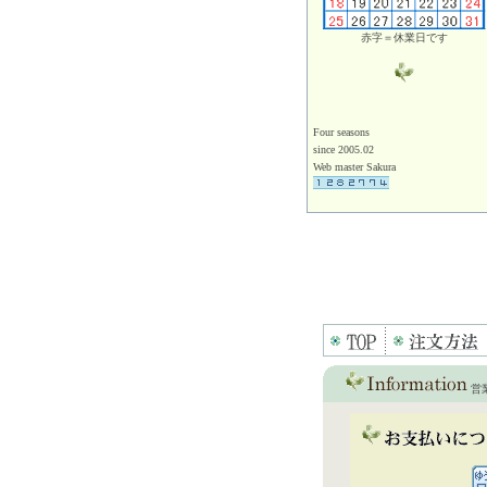
赤字＝休業日です
Four seasons
since 2005.02
Web master Sakura
営