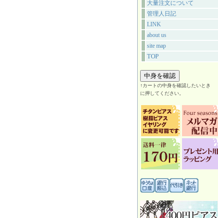
大量注文について
管理人日記
LINK
about us
site map
TOP
↑カートの中身を確認したいとき
に押してください。