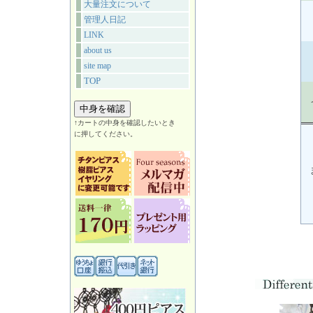
大量注文について
管理人日記
LINK
about us
site map
TOP
↑カートの中身を確認したいとき
に押してください。