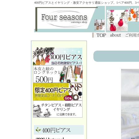
400円ピアスとイヤリング・激安アクセサリ通販ショップ。1ペア400円、