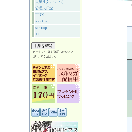
大量注文について
管理人日記
LINK
about us
site map
TOP
↑カートの中身を確認したいとき
に押してください。