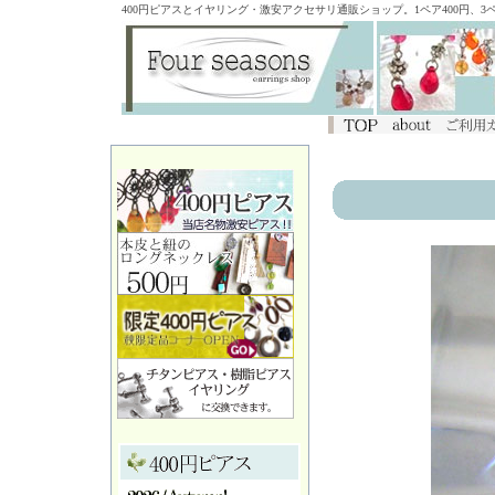
400円ピアスとイヤリング・激安アクセサリ通販ショップ。1ペア400円、