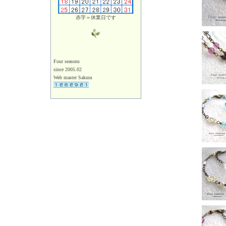
赤字＝休業日です
Four seasons
since 2005.02
Web master Sakura