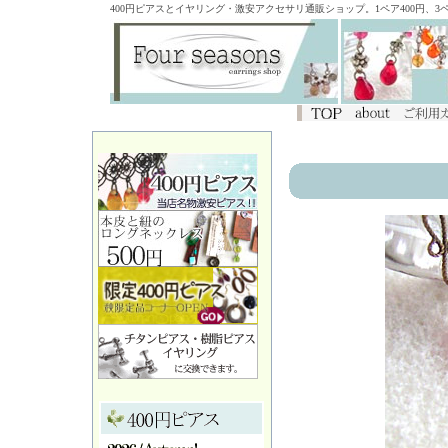
400円ピアスとイヤリング・激安アクセサリ通販ショップ。1ペア400円、