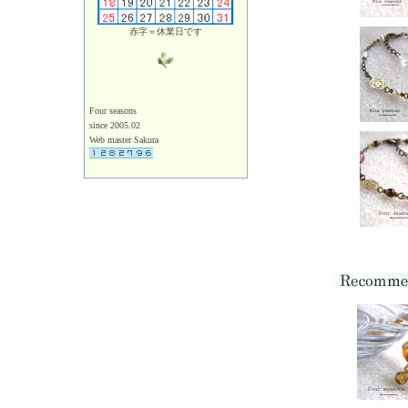
赤字＝休業日です
Four seasons
since 2005.02
Web master Sakura