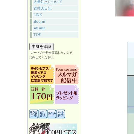
大量注文について
管理人日記
LINK
about us
site map
TOP
↑カートの中身を確認したいとき
に押してください。