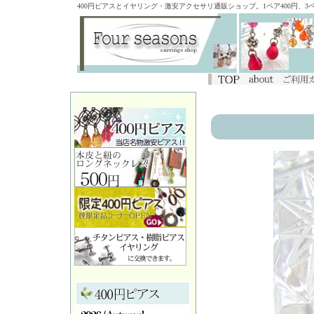
400円ピアスとイヤリング・激安アクセサリ通販ショップ。1ペア400円、