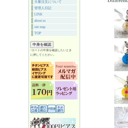
大量注文について
管理人日記
LINK
about us
site map
TOP
↑カートの中身を確認したいとき
に押してください。