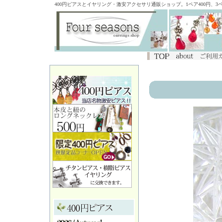
400円ピアスとイヤリング・激安アクセサリ通販ショップ。1ペア400円、