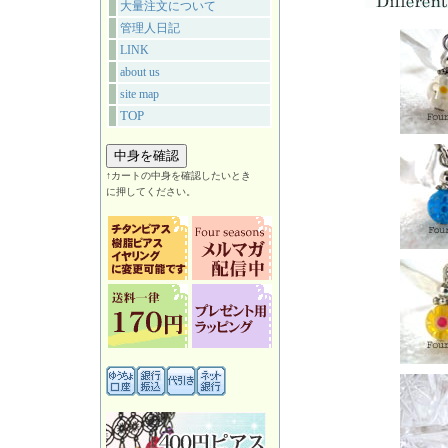
大量注文について
管理人日記
LINK
about us
site map
TOP
↑カートの中身を確認したいとき
に押してください。