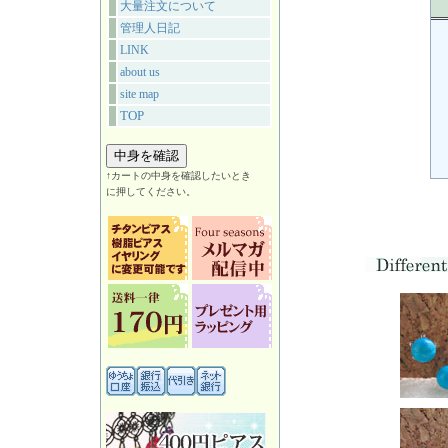
大量注文について
管理人日記
LINK
about us
site map
TOP
↑カートの中身を確認したいとき
に押してください。