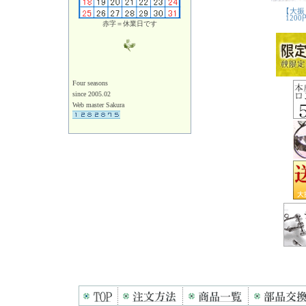
赤字＝休業日です
Four seasons
since 2005.02
Web master Sakura