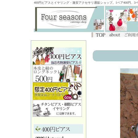
400円ピアスとイヤリング・激安アクセサリ通販ショップ。1ペア400円、