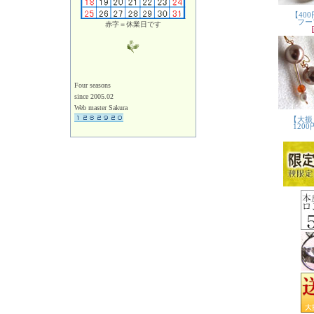
赤字＝休業日です
Four seasons
since 2005.02
Web master Sakura