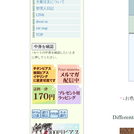
大量注文について
管理人日記
LINK
about us
site map
TOP
↑カートの中身を確認したいとき
に押してください。
↓お